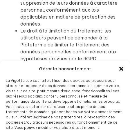
suppression de leurs données à caractère
personnel, conformément aux lois
applicables en matière de protection des
données.
Le droit à la limitation du traitement: les
utilisateurs peuvent de demander à la
Plateforme de limiter le traitement des
données personnelles conformément aux
hypothèses prévues par le RGPD.
Le droit de s’opposer au traitement des
Gérer le consentement
données: les utilisateurs peuvent s’opposer
à ce que ses données soient traitées
La Vigotte Lab souhaite utiliser des cookies ou traceurs pour
conformément aux hypothèses prévues
stocker et accéder à des données personnelles, comme votre
visite sur ce site, pour mesure d'audience, fonctionnalités liées
par le RGPD.
aux réseaux sociaux, contenu personnalisé et mesure de
Le droit à la portabilité: ils peuvent
performance du contenu, développer et améliorer les produits,
réclamer que la Plateforme leur remet les
Vous pouvez autoriser ou refuser tout ou partie de ces
traitements de données qui sont basés sur votre consentement
données personnelles qui lui ont fourni
ou sur l'intérêt légitime de nos partenaires, à l'exception des
pour les transmettre à une nouvelle
cookies et/ou traceurs nécessaires au fonctionnement de ce
Plateforme.
site. Vous pouvez modifier vos choix à tout moment.